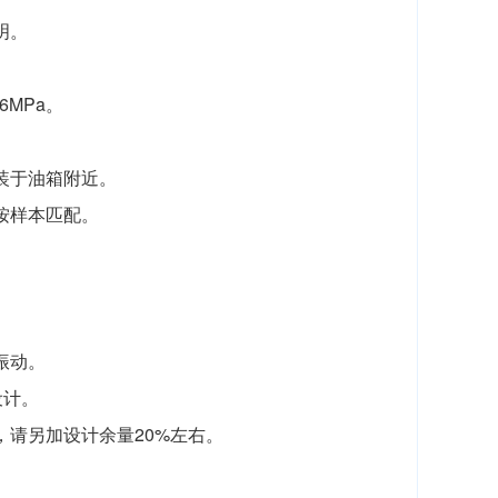
明。
MPa。
安装于油箱附近。
按样本匹配。
振动。
设计。
，请另加设计余量20%左右。