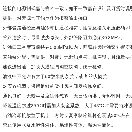
】连接的电源制式需与样本一致，如不一致需在设计及订货时说
】提供一对无源常开触点作为报警输出接口。
】外部管路通径应与油冷却机通径相符，油管及接头承压必须≥1.6
】管路连接时，尽量减少弯头，外部管路阻力必须≤0.3MPa。
】进油口真空度请保持在0.03MPa以内，距离较远时油泵外置
】若油泵外配，需提供一对常开无源触点与主机连锁，且流量要
】建议进出油口加装大通径闸阀或蝶阀，便于检修。
】油液中不允许有大于50微米的杂质，或者丝状物质。
】对应各机型，保留足够的吸排风空间及检修空间。
】通风良好，无粉尘及腐蚀性气雾；无日晒雨淋，无热辐射，无
】环境温度超过35℃时需加大安全系数，大于43℃时需要特殊
】当油冷却机放置于机器上方时，夏季制冷量将会衰减20%左右
】禁止使用水及水溶性液体、易燃性液体、腐蚀性液体。