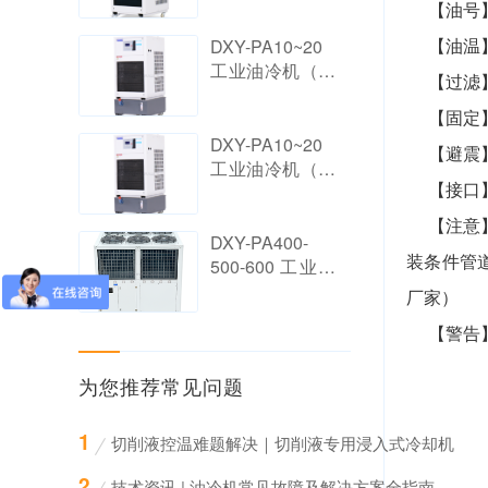
【油号
【油温
DXY-PA10~20
工业油冷机（带
【过滤
油箱）
【固定
DXY-PA10~20
【避震
工业油冷机（带
【接口
油箱）
【注意
DXY-PA400-
装条件管
500-600 工业油
冷机
厂家）
【警告
为您推荐常见问题
切削液控温难题解决｜切削液专用浸入式冷却机
技术资讯 | 油冷机常见故障及解决方案全指南