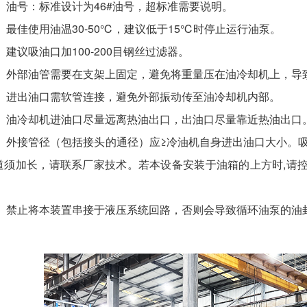
】油号：标准设计为46#油号，超标准需要说明。
】最佳使用油温30-50℃，建议低于15℃时停止运行油泵。
】建议吸油口加100-200目钢丝过滤器。
】外部油管需要在支架上固定，避免将重量压在油冷却机上，导
】进出油口需软管连接，避免外部振动传至油冷却机内部。
】油冷却机进油口尽量远离热油出口，出油口尽量靠近热油出口
】外接管径（包括接头的通径）应≥冷油机自身进出油口大小。吸
道须加长，请联系厂家技术。若本设备安装于油箱的上方时,请控
】禁止将本装置串接于液压系统回路，否则会导致循环油泵的油