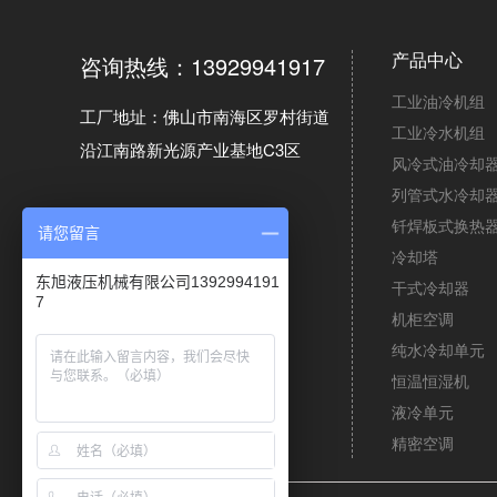
产品中心
咨询热线：13929941917
工业油冷机组
工厂地址：佛山市南海区罗村街道
工业冷水机组
沿江南路新光源产业基地C3区
风冷式油冷却
列管式水冷却
钎焊板式换热
请您留言
冷却塔
东旭液压机械有限公司1392994191
干式冷却器
7
机柜空调
纯水冷却单元
恒温恒湿机
液冷单元
精密空调