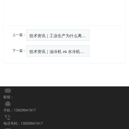
上一篇：
技术资讯｜工业生产为什么离不开油冷机？这些“降温刚需”场景你必须知道
下一篇：
技术资讯｜油冷机 vs 水冷机，工业冷却该选谁？看完这篇不再纠结
邮箱：
手机：13929941917
电话号码：13929941917